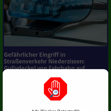
Gefährlicher Eingriff in
Straßenverkehr Niederzissen:
Gullydeckel von Fahrbahn auf
Gehweg geworfen
Niederzissen. Einen üblen Scherz haben der oder die Täter in
der Nacht zum 30.12.2025 verübt....