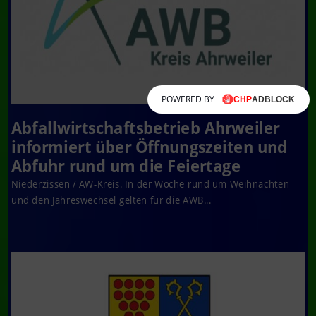
POWERED BY
Abfallwirtschaftsbetrieb Ahrweiler
informiert über Öffnungszeiten und
Abfuhr rund um die Feiertage
Niederzissen / AW-Kreis. In der Woche rund um Weihnachten
und den Jahreswechsel gelten für die AWB...