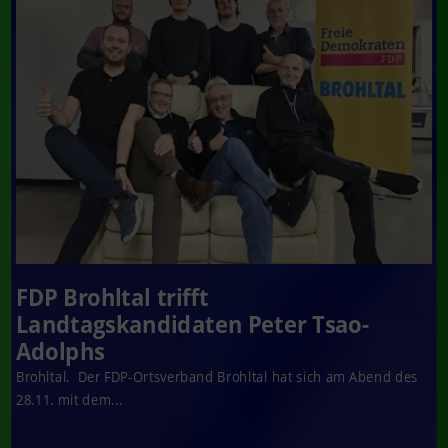
FDP Brohltal trifft
Landtagskandidaten Peter Tsao-
Adolphs
Brohltal. Der FDP-Ortsverband Brohltal hat sich am Abend des
28.11. mit dem...