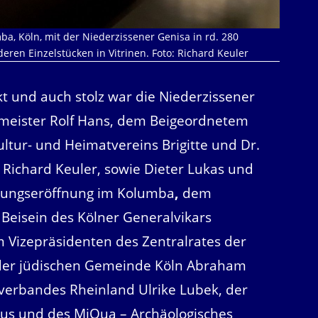
a, Köln, mit der Niederzissener Genisa in rd. 280
ren Einzelstücken in Vitrinen. Foto: Richard Keuler
kt und auch stolz war die Niederzissener
rmeister Rolf Hans, dem Beigeordnetem
ltur- und Heimatvereins Brigitte und Dr.
 Richard Keuler, sowie Dieter Lukas und
ellungseröffnung im Kolumba
,
dem
Beisein des Kölner Generalvikars
Vizepräsidenten des Zentralrates der
 der jüdischen Gemeinde Köln Abraham
sverbandes Rheinland Ulrike Lubek, der
aus und des MiQua – Archäologisches