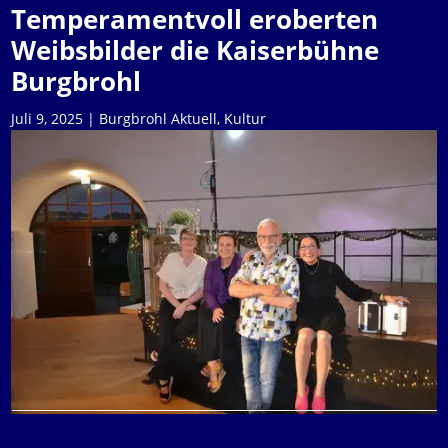
Temperamentvoll eroberten
Weibsbilder die Kaiserbühne
Burgbrohl
Juli 9, 2025
|
Burgbrohl Aktuell
,
Kultur