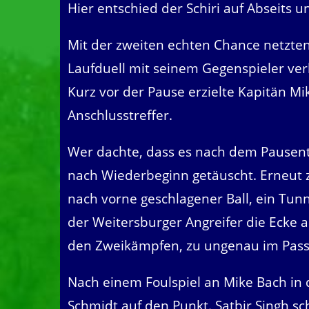
Hier entschied der Schiri auf Abseits u
Mit der zweiten echten Chance netzten 
Laufduell mit seinem Gegenspieler verl
Kurz vor der Pause erzielte Kapitän M
Anschlusstreffer.
Wer dachte, dass es nach dem Pausente
nach Wiederbeginn getäuscht. Erneut ze
nach vorne geschlagener Ball, ein Tun
der Weitersburger Angreifer die Ecke 
den Zweikämpfen, zu ungenau im Passsp
Nach einem Foulspiel an Mike Bach in d
Schmidt auf den Punkt. Satbir Singh s