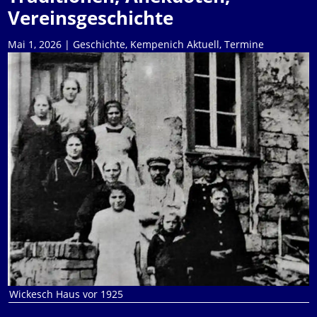
Vereinsgeschichte
Mai 1, 2026
|
Geschichte
,
Kempenich Aktuell
,
Termine
Wickesch Haus vor 1925