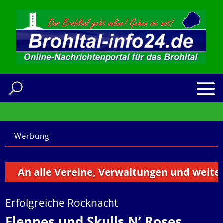
Werbung
An alle Vereine, Verwaltungen und weitere In
Erfolgreiche Rocknacht
Flennes und Skulls N‘ Roses