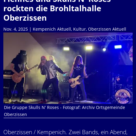
rockten die Brohltalhalle
Oberzissen
Nov. 4, 2025
|
Kempenich Aktuell
,
Kultur
,
Oberzissen Aktuell
Die Gruppe Skulls N' Roses - Fotograf: Archiv Ortsgemeinde
Oberzissen
Oberzissen / Kempenich. Zwei Bands, ein Abend,