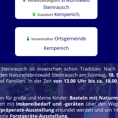
Erlebniswald
Veranstaltungsort
Steinrausch
Kempenich,
Standort
Ortsgemeinde
Veranstalter
Kempenich
Steinrausch ist inzwischen schon Tradition: Nach z
, den Naturerlebniswald Steinrausch am Sonntag,
18.
nd Familien. In der Zeit
von 13.00 Uhr bis ca. 18.0
nen für große und kleine Kinder:
Basteln mit Naturm
ert mit
Imkereibedarf und -geräten
über den Weg
rpräperate-Ausstellung
erkundet werden und um 14.
 eine
Forstgeräte-Ausstellung.