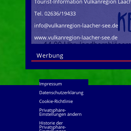
Tourist-Information Vulkanregion Laac
Tel. 02636/19433
info@vulkanregion-laacher-see.de
www.vulkanregion-laacher-see.de
Werbung
Impressum
Datenschutzerklärung
Cookie-Richtlinie
Privatsphäre-
Einstellungen ändern
Historie der
Privatsphäre-