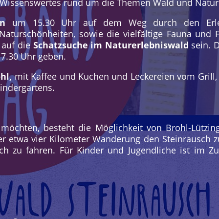
el Wissenswertes rund um die Themen Wald und Natur
ion
um 15.30 Uhr auf dem Weg durch den Erleb
aturschönheiten, sowie die vielfältige Fauna und 
 auf die
Schatzsuche im Naturerlebniswald
sein. D
17.30 Uhr geben.
hl,
mit Kaffee und Kuchen und Leckereien vom Grill, 
indergartens.
in möchten, besteht die Möglichkeit von Brohl-Lütz
r etwa vier Kilometer Wanderung den Steinrausch zu
ich zu fahren. Für Kinder und Jugendliche ist im Zu