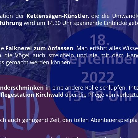
tation der
Kettensägen-Künstler
, die die Umwandl
führung
wird um 14.30 Uhr spannende Einblicke ge
die
Falknerei zum Anfassen
. Man erfährt alles Wiss
fen die Vögel auch streicheln und sie mit dem H
otos gemacht werden können.
inderschminken
in eine andere Rolle schlüpfen. Int
flegestation Kirchwald
über die Pflege von verletzt
lich auch genügend Zeit, den tollen Abenteuerspielp