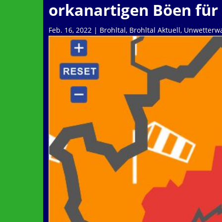
orkanartigen Böen für 
Feb. 16, 2022
|
Brohltal
,
Brohltal Aktuell
,
Unwetterw