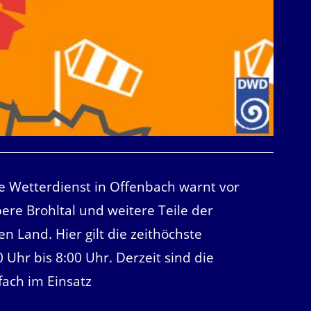
he Wetterdienst in Offenbach warnt vor
bere Brohltal und weitere Teile der
and. Hier gilt die zeithöchste
Uhr bis 8:00 Uhr. Derzeit sind die
ach im Einsatz