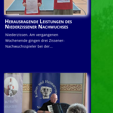
Herausragende Leistungen des
Niederzissener Nachwuchses
Niederzissen. Am vergangenen
Wochenende gingen drei Zissener-
Nachwuchsspieler bei der...