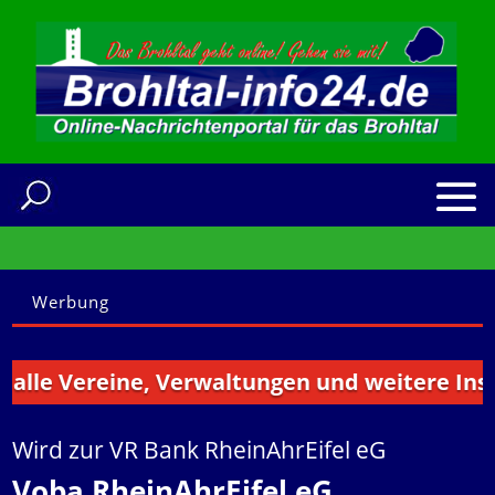
Werbung
Vereine, Verwaltungen und weitere Institutio
Wird zur VR Bank RheinAhrEifel eG
Voba RheinAhrEifel eG