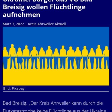
Breisig wollen Flüchtlinge
aufnehmen
März 7, 2022
|
Kreis Ahrweiler Aktuell
Bild: Pixabay
Bad Breisig. „Der Kreis Ahrweiler kann durch die
Flutkatastrophe keine Flüchtlinge aus der Ukraine