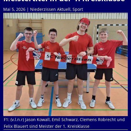
Mai 5, 2026
|
Niederzissen Aktuell
,
Sport
F1: (v.l.n.r) Jason Kowall, Emil Schwarz, Clemens Robrecht und
Felix Blauert sind Meister der 1. Kreisklasse