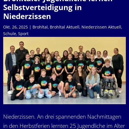
Selbstverteidigung in
Niederzissen
Okt. 26, 2025
|
Brohltal
,
Brohltal Aktuell
,
Niederzissen Aktuell
,
Schule
,
Sport
Niederzissen. An drei spannenden Nachmittagen
in den Herbstferien lernten 25 Jugendliche im Alter