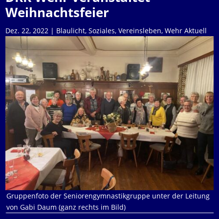
Weihnachtsfeier
Dez. 22, 2022
|
Blaulicht
,
Soziales
,
Vereinsleben
,
Wehr Aktuell
Gruppenfoto der Seniorengymnastikgruppe unter der Leitung
von Gabi Daum (ganz rechts im Bild)