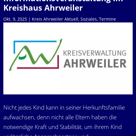
Kreishaus Ahrweiler
Okt. 9, 2025
|
Kreis Ahrweiler Aktuell
,
Soziales
,
Termine
Nicht jedes Kind kann in seiner Herkunftsfamilie
aufwachsen, denn nicht alle Eltern haben die
notwendige Kraft und Stabilität, um ihrem Kind