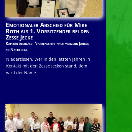
Emotionaler Abschied für Mike
Roth als 1. Vorsitzender bei den
Zesse Jecke
Kapitän überlässt Narrenschiff nach vierzehn Jahren
an Nachfolge
Niederzissen. Wer in den letzten Jahren in
Kontakt mit den Zesse Jecken stand, dem
wird der Name...