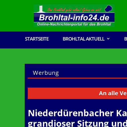
STARTSEITE
BROHLTAL AKTUELL
B
Werbung
An alle Vereine,
Niederdürenbacher Kar
grandioser Sitzung un