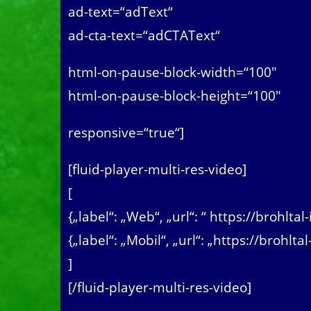
ad-text=“adText“
ad-cta-text=“adCTAText“
html-on-pause-block-width=“100″
html-on-pause-block-height=“100″
responsive=“true“]
[fluid-player-multi-res-video]
[
{„label“: „Web“, „url“: “ https://brohl
{„label“: „Mobil“, „url“: „https://broh
]
[/fluid-player-multi-res-video]