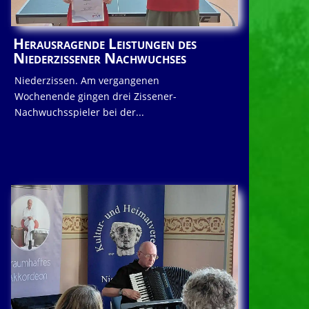
Herausragende Leistungen des
Niederzissener Nachwuchses
Niederzissen. Am vergangenen
Wochenende gingen drei Zissener-
Nachwuchsspieler bei der...