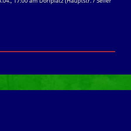
., 17:00 am Dorfplatz (Hauptstr. / Seifer