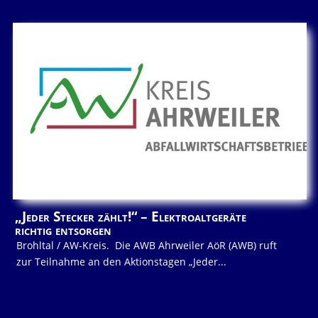
„Jeder Stecker zählt!“ – Elektroaltgeräte
richtig entsorgen
Brohltal / AW-Kreis. Die AWB Ahrweiler AöR (AWB) ruft
zur Teilnahme an den Aktionstagen „Jeder...