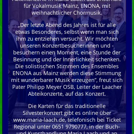
für Vokalmusik Mainz, ENONA, mit
weihnachtlicher Chormusik.
„Der letzte Abend des Jahres ist für alle
etwas Besonderes, selbst wenn man sich
ihm zu entziehen versucht. Wir möchten
unseren Konzertbesucherinnen und -
besuchern einen Moment, eine Stunde der
Besinnung und der Innerlichkeit schenken.
Die solistischen Stimmen des Ensembles
ENONA aus Mainz werden diese Stimmung
mit wunderbarer Musik erzeugen“, freut sich
Pater Philipp Meyer OSB, Leiter der Laacher
Abteikonzerte, auf das Konzert.
Die Karten für das traditionelle
Silvesterkonzert gibt es online über
www.maria-laach.de, telefonisch bei Ticket
Regional unter 0651 9790777, in der Buch-
und Kunsthandlung Maria Laach und an