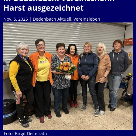
Harst ausgezeichnet
Nov. 5, 2025
|
Dedenbach Aktuell
,
Vereinsleben
Foto: Birgit Distelrath