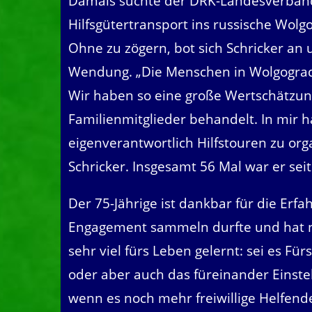
Damals suchte der DRK-Landesverband 
Hilfsgütertransport ins russische Wolg
Ohne zu zögern, bot sich Schricker a
Wendung. „Die Menschen in Wolgograd
Wir haben so eine große Wertschätzu
Familienmitglieder behandelt. In mir ha
eigenverantwortlich Hilfstouren zu org
Schricker. Insgesamt 56 Mal war er se
Der 75-Jährige ist dankbar für die Erf
Engagement sammeln durfte und hat n
sehr viel fürs Leben gelernt: sei es Fü
oder aber auch das füreinander Einste
wenn es noch mehr freiwillige Helfend