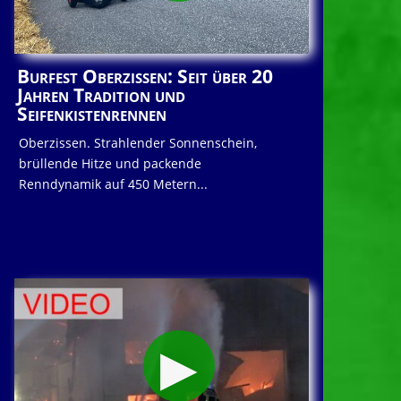
Burfest Oberzissen: Seit über 20
Jahren Tradition und
Seifenkistenrennen
Oberzissen. Strahlender Sonnenschein,
brüllende Hitze und packende
Renndynamik auf 450 Metern...