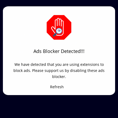
Durch den großen Zuspruch der
Vereinsmeisterschaften konnten sich ein paar
neue Spieler für den Tischtennissport begeistern.
Der SC Niederzissen freut sich stets über neue
Mitlieder und Gastspieler und würde es begrüßen,
Ads Blocker Detected!!!
wenn eine sich auch eine neue Anfänger-
Trainingsgruppe finden würde. Trainiert wird
We have detected that you are using extensions to
immer dienstags und donnerstags (18
block ads. Please support us by disabling these ads
Jugend/19:30 Herren).
blocker.
Refresh