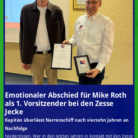
Emotionaler Abschied für Mike Roth
als 1. Vorsitzender bei den Zesse
Jecke
Kapitän überlässt Narrenschiff nach vierzehn Jahren an
Nachfolge
Niederzissen. Wer in den letzten Jahren in Kontakt mit den Zesse