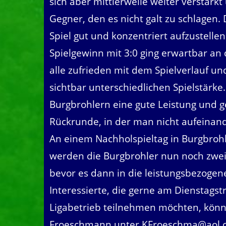
sich aber mittlerweile weiter verstärkt
Gegner, den es nicht galt zu schlagen.
Spiel gut und konzentriert aufzustell
Spielgewinn mit 3:0 ging erwartbar an 
alle zufrieden mit dem Spielverlauf un
sichtbar unterschiedlichen Spielstärke.
Burgbrohlern eine gute Leistung und g
Rückrunde, in der man nicht aufeinande
An einem Nachholspieltag in Burgbrohl
werden die Burgbrohler nun noch zwei
bevor es dann in die leistungsbezogen
Interessierte, die gerne am Dienstags
Ligabetrieb teilnehmen möchten, könn
Froeschmann unter KFroeschma@aol.c