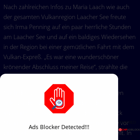
Nach zahlreichen Infos zu Maria Laach wie auch
der gesamten Vulkanregion Laacher See freute
sich Irma Penning auf ein paar herrliche Stunden
am Laacher See und auf ein baldiges Wiedersehen
in der Region bei einer gemütlichen Fahrt mit dem
Vulkan-Expreß. „Es war eine wunderschöner
krönender Abschluss meiner Reise“, strahlte die
Geehrte zum Abschied.
Nach den corona-bedingten Einschränkungen
belegen die Besucherzahlen, dass die
Vulkanregion Laacher See mit dem Herzstück
Maria Laach und dem Laacher See nach wie vor
POWERED
Ads Blocker Detected!!!
BY
ein beliebtes Freizeit- und Urlaubsziel darstellt. In