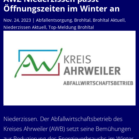
Öffnungszeiten im Winter an
Nov. 24, 2023
|
Abfallentsorgung
,
Brohltal
,
Brohltal Aktuell
,
Niederzissen Aktuell
,
Top-Meldung Brohltal
Niederzissen. Der Abfallwirtschaftsbetrieb des
Kreises Ahrweiler (AWB) setzt seine Bemühungen
zur Reduzierung des Energieverbrauchs im Winter