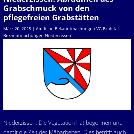
Grabschmuck von den
pflegefreien Grabstätten
März 20, 2025
|
Amtliche Bekanntmachungen VG Brohltal
,
Bekanntmachungen Niederzissen
Niederzissen. Die Vegetation hat begonnen und
damit die Zeit der Mäharbeiten. Dies betrifft auch