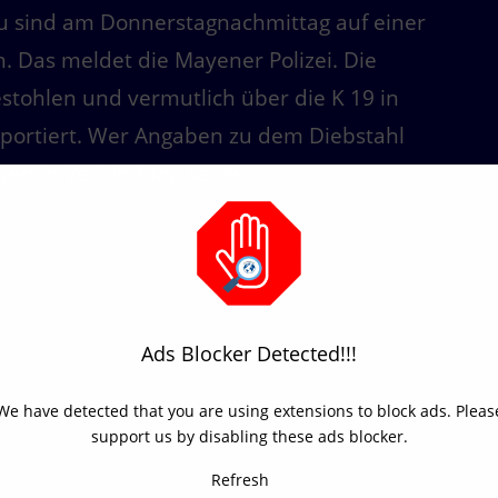
u sind am Donnerstagnachmittag auf einer
. Das meldet die Mayener Polizei. Die
stohlen und vermutlich über die K 19 in
portiert. Wer Angaben zu dem Diebstahl
yen in Verbindung setzen.
Ads Blocker Detected!!!
We have detected that you are using extensions to block ads. Pleas
support us by disabling these ads blocker.
Refresh