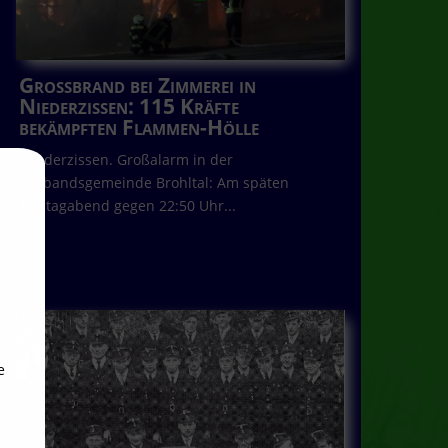
Großbrand bei Zimmerei in
Niederzissen: 115 Kräfte
bekämpften Flammen-Hölle
Niederzissen. Großalarm in der
Verbandsgemeinde Brohltal: Am späten
Freitagabend gegen 22:50 Uhr...
e