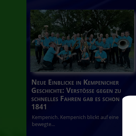
Neue Einblicke in Kempenicher
Geschichte: Verstöße gegen zu
schnelles Fahren gab es schon
1841
Kempenich. Kempenich blickt auf eine
bewegte...