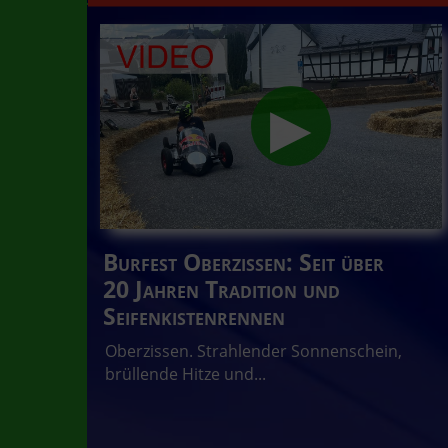
Burfest Oberzissen: Seit über
20 Jahren Tradition und
Seifenkistenrennen
Oberzissen. Strahlender Sonnenschein,
brüllende Hitze und...