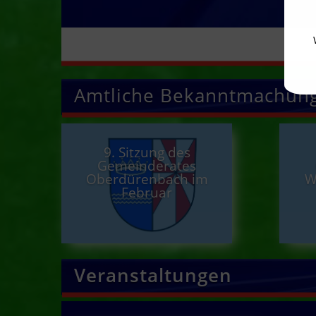
Amtliche Bekanntmachun
9. Sitzung des
Gemeinderates
Oberdürenbach im
W
Februar
Veranstaltungen