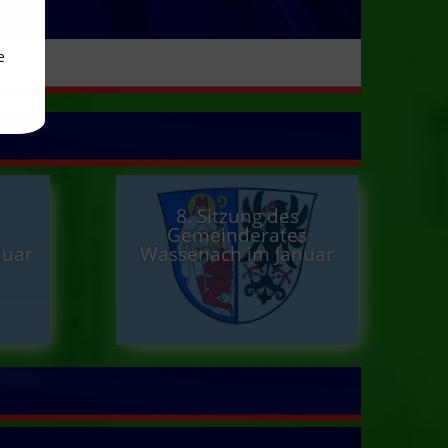
e
8. Sitzung des
Gemeinderates
nuar
Wassenach im Januar