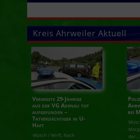
Kreis Ahrweiler Aktuell
Vermisste 29-Jährige
Poliz
aus der VG Adenau tot
Ahrw
aufgefunden –
bei 
Tatverdächtiger in U-
Müsch
Haft
Morge
Müsch / Wirft. Nach
der...