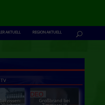
LER AKTUELL
REGION AKTUELL
 TV
.
berzissen:
Großbrand bei