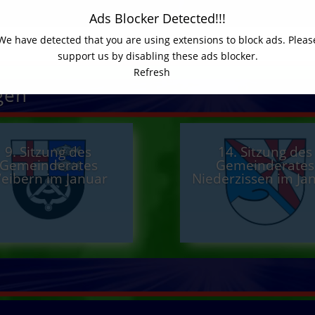
Ads Blocker Detected!!!
Zu Brohltal Aktuell
We have detected that you are using extensions to block ads. Pleas
support us by disabling these ads blocker.
Refresh
gen
9. Sitzung des
14. Sitzung des
Gemeinderates
Gemeinderates
eibern im Januar
Niederzissen im Ja