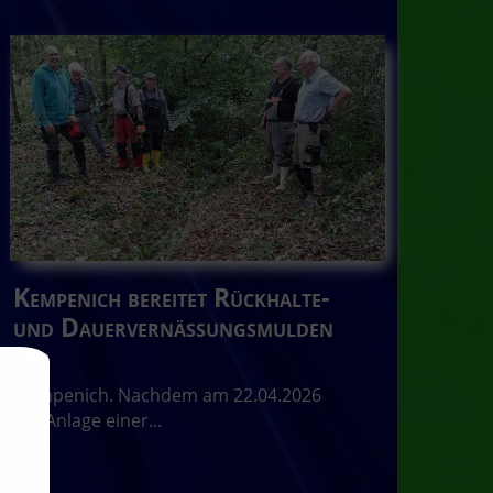
Kempenich bereitet Rückhalte-
und Dauervernässungsmulden
vor
Kempenich. Nachdem am 22.04.2026
die Anlage einer...