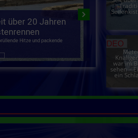
Seit über
Tradit
Seifenki
e
i
t
ü
b
e
r
2
0
J
a
h
r
e
n
G
r
o
ß
b
r
a
n
d
s
t
e
n
r
e
n
n
e
n
1
1
5
K
r
ä
f
t
e
brüllende Hitze und packende
Niederzissen. Großal
Freitagabend gegen 
Mete
Knallge
war im B
sehen – E
ein Sch