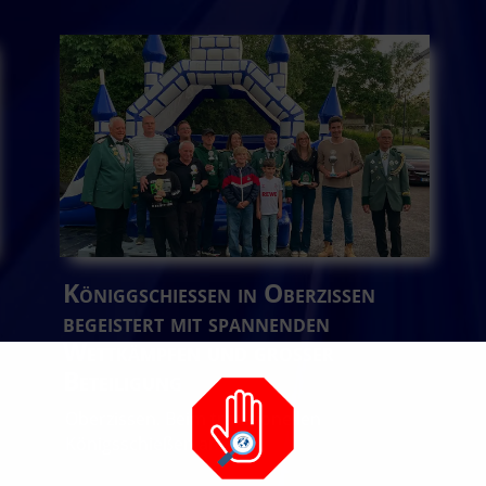
Königgschießen in Oberzissen
begeistert mit spannenden
Wettkämpfen und großer
Beteiligung
Oberzissen. Beim traditionellen
Königsschießen am...