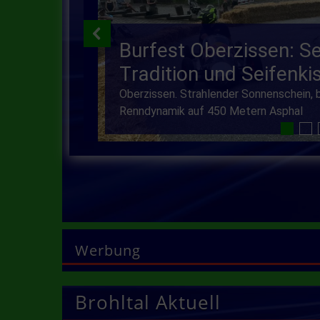
B
u
r
f
e
s
t
O
b
e
r
z
i
s
s
e
n
:
S
T
r
a
d
i
t
i
o
n
u
n
d
S
e
i
f
e
n
k
i
Oberzissen. Strahlender Sonnenschein, 
Renndynamik auf 450 Metern Asphal
Werbung
Brohltal Aktuell