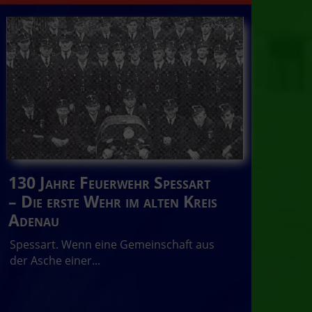
130 Jahre Feuerwehr Spessart
– Die erste Wehr im alten Kreis
Adenau
Spessart. Wenn eine Gemeinschaft aus
der Asche einer...